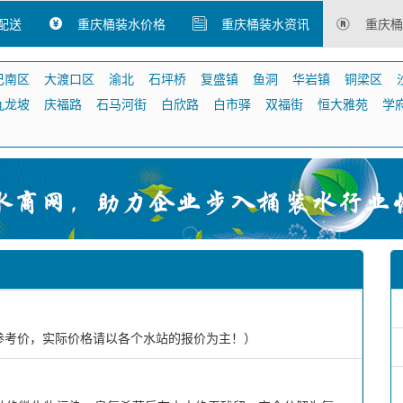
配送
重庆桶装水价格
重庆桶装水资讯
重庆桶
巴南区
大渡口区
渝北
石坪桥
复盛镇
鱼洞
华岩镇
铜梁区
九龙坡
庆福路
石马河街
白欣路
白市驿
双福街
恒大雅苑
学
为参考价，实际价格请以各个水站的报价为主！）