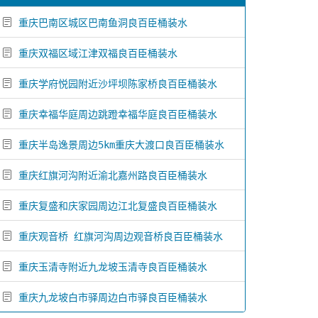
重庆巴南区城区巴南鱼洞良百臣桶装水
重庆双福区域江津双福良百臣桶装水
重庆学府悦园附近沙坪坝陈家桥良百臣桶装水
重庆幸福华庭周边跳蹬幸福华庭良百臣桶装水
重庆半岛逸景周边5km重庆大渡口良百臣桶装水
重庆红旗河沟附近渝北嘉州路良百臣桶装水
重庆复盛和庆家园周边江北复盛良百臣桶装水
重庆观音桥 红旗河沟周边观音桥良百臣桶装水
重庆玉清寺附近九龙坡玉清寺良百臣桶装水
重庆九龙坡白市驿周边白市驿良百臣桶装水