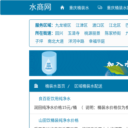
水商网
重庆桶装水
重庆桶装水
服务区域：
九龙坡区
江津区
渡口区
江北区
所在街道：
回兴
玉清寺
桃源丽景
陈家桥街
子坪
南北大道
洋河中路
幸福华庭
桶装水首页
/
区域桶装水配送
良百臣饮用纯净水
润田纯净水价格15元/桶 （ 说明：桶装水价格仅
山田饮桶装纯净水价格