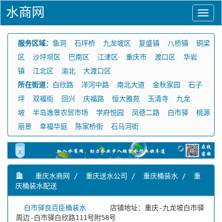
水商网
服务区域：
鱼洞
石坪桥
九龙坡区
复盛镇
八桥镇
铜梁
区
沙坪坝区
巴南区
江津区
重庆市
渡口区
华岩
镇
江北区
渝北
大渡口区
所在街道：
白欣路
洋河中路
南北大道
金秋家园
石子
坪
双福街
回兴
庆福路
恒大雅苑
玉清寺
九龙
坡
半岛逸景农贸市场
学府悦园
凤德二路
白市驿
桃源
丽景
幸福华庭
陈家桥街
石马河街
重庆水商网
/
重庆送水公司
/
重庆桶装水
/
重
庆桶装水配送
白市驿良百臣桶装水
店铺地址：重庆-九龙坡白市驿
周边-白市驿白欣路111号附58号