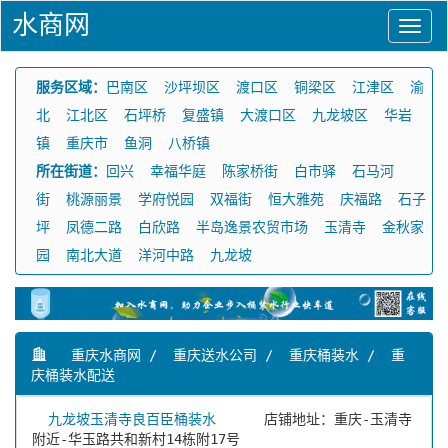
水商网
服务区域：
巴南区
沙坪坝区
渡口区
铜梁区
江津区
渝
北
江北区
石坪桥
复盛镇
大渡口区
九龙坡区
华岩
镇
重庆市
鱼洞
八桥镇
所在街道：
回兴
幸福华庭
陈家桥街
白市驿
石马河
街
桃源丽景
学府悦园
双福街
恒大雅苑
庆福路
石子
坪
凤德二路
白欣路
半岛逸景农贸市场
玉清寺
金秋家
园
南北大道
洋河中路
九龙坡
重庆水商网
/
重庆送水公司
/
重庆桶装水
/
重
庆桶装水配送
九龙坡玉清寺良百臣桶装水
店铺地址：重庆-玉清寺
附近-华玉路共和新村14栋附17号