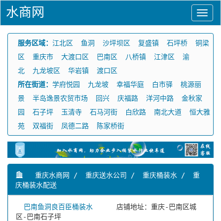
水商网
服务区域：
江北区
鱼洞
沙坪坝区
复盛镇
石坪桥
铜梁
区
重庆市
大渡口区
巴南区
八桥镇
江津区
渝
北
九龙坡区
华岩镇
渡口区
所在街道：
学府悦园
九龙坡
幸福华庭
白市驿
桃源丽
景
半岛逸景农贸市场
回兴
庆福路
洋河中路
金秋家
园
石子坪
玉清寺
石马河街
白欣路
南北大道
恒大雅
苑
双福街
凤德二路
陈家桥街
重庆水商网
/
重庆送水公司
/
重庆桶装水
/
重
庆桶装水配送
巴南鱼洞良百臣桶装水
店铺地址：重庆-巴南区城
区-巴南石子坪