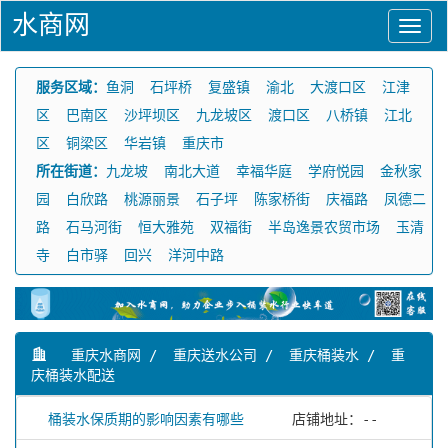
水商网
服务区域：
鱼洞
石坪桥
复盛镇
渝北
大渡口区
江津
区
巴南区
沙坪坝区
九龙坡区
渡口区
八桥镇
江北
区
铜梁区
华岩镇
重庆市
所在街道：
九龙坡
南北大道
幸福华庭
学府悦园
金秋家
园
白欣路
桃源丽景
石子坪
陈家桥街
庆福路
凤德二
路
石马河街
恒大雅苑
双福街
半岛逸景农贸市场
玉清
寺
白市驿
回兴
洋河中路
重庆水商网
/
重庆送水公司
/
重庆桶装水
/
重
庆桶装水配送
桶装水保质期的影响因素有哪些
店铺地址：--