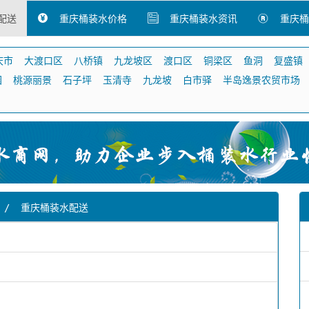
配送
重庆桶装水价格
重庆桶装水资讯
重庆桶
庆市
大渡口区
八桥镇
九龙坡区
渡口区
铜梁区
鱼洞
复盛镇
园
桃源丽景
石子坪
玉清寺
九龙坡
白市驿
半岛逸景农贸市场
/
重庆桶装水配送