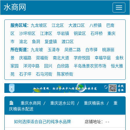
水商网
服务区域：
九龙坡区
江北区
大渡口区
八桥镇
巴南
区
沙坪坝区
江津区
华岩镇
铜梁区
石坪桥
重庆
市
渝北
鱼洞
复盛镇
渡口区
所在街道：
九龙坡
玉清寺
凤德二路
白市驿
桃源丽
景
庆福路
双福街
南北大道
学府悦园
幸福华庭
金秋
家园
洋河中路
回兴
白欣路
半岛逸景农贸市场
恒大雅
苑
石子坪
石马河街
陈家桥街
重庆水商网
/
重庆送水公司
/
重庆桶装水
/
重
庆桶装水配送
如何选择适合自己的纯净水品牌
店铺地址：--