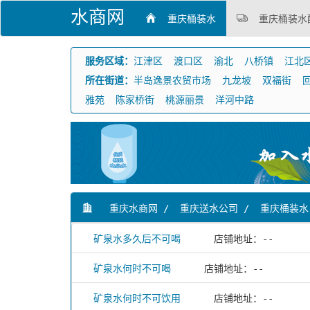
水商网
重庆桶装水
重庆桶装水
服务区域：
江津区
渡口区
渝北
八桥镇
江北
所在街道：
半岛逸景农贸市场
九龙坡
双福街
雅苑
陈家桥街
桃源丽景
洋河中路
重庆水商网
/
重庆送水公司
/
重庆桶装水
矿泉水多久后不可喝
店铺地址：--
矿泉水何时不可喝
店铺地址：--
矿泉水何时不可饮用
店铺地址：--