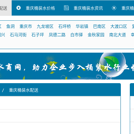
配送
重庆桶装水价格
重庆桶装水资讯
重庆桶
区
鱼洞
重庆市
九龙坡区
石坪桥
华岩镇
巴南区
大渡口区
回兴
石马河街
石子坪
凤德二路
白市驿
金秋家园
南北大道
/
重庆桶装水配送