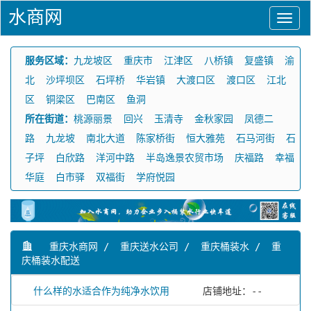
水商网
服务区域：
九龙坡区
重庆市
江津区
八桥镇
复盛镇
渝
北
沙坪坝区
石坪桥
华岩镇
大渡口区
渡口区
江北
区
铜梁区
巴南区
鱼洞
所在街道：
桃源丽景
回兴
玉清寺
金秋家园
凤德二
路
九龙坡
南北大道
陈家桥街
恒大雅苑
石马河街
石
子坪
白欣路
洋河中路
半岛逸景农贸市场
庆福路
幸福
华庭
白市驿
双福街
学府悦园
重庆水商网
/
重庆送水公司
/
重庆桶装水
/
重
庆桶装水配送
什么样的水适合作为纯净水饮用
店铺地址：--