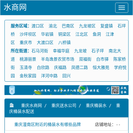
水商网
服务区域：
渡口区
渝北
巴南区
九龙坡区
复盛镇
石坪
桥
沙坪坝区
华岩镇
铜梁区
江北区
鱼洞
江津
区
重庆市
大渡口区
八桥镇
所在街道：
石马河街
幸福华庭
九龙坡
石子坪
南北大
道
桃源丽景
半岛逸景农贸市场
双福街
白市驿
陈家桥
街
玉清寺
白欣路
庆福路
凤德二路
恒大雅苑
学府悦
园
金秋家园
洋河中路
回兴
重庆水商网
/
重庆送水公司
/
重庆桶装水
/
重
庆桶装水配送
重庆潼南区附近的桶装水有哪些品牌
店铺地址：--