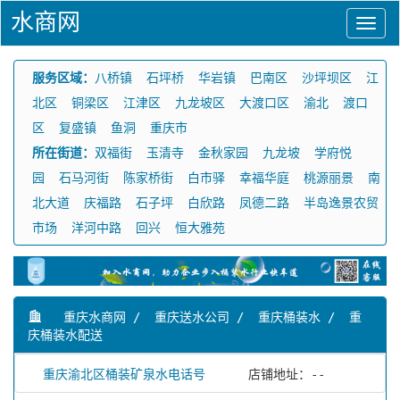
水商网
服务区域：
八桥镇
石坪桥
华岩镇
巴南区
沙坪坝区
江
北区
铜梁区
江津区
九龙坡区
大渡口区
渝北
渡口
区
复盛镇
鱼洞
重庆市
所在街道：
双福街
玉清寺
金秋家园
九龙坡
学府悦
园
石马河街
陈家桥街
白市驿
幸福华庭
桃源丽景
南
北大道
庆福路
石子坪
白欣路
凤德二路
半岛逸景农贸
市场
洋河中路
回兴
恒大雅苑
重庆水商网
/
重庆送水公司
/
重庆桶装水
/
重
庆桶装水配送
重庆渝北区桶装矿泉水电话号
店铺地址：--