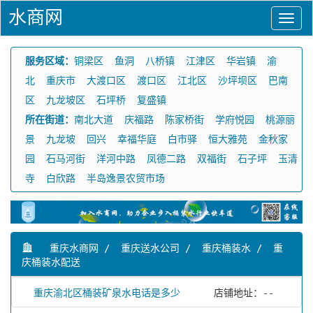
水商网
服务区域：
铜梁区
鱼洞
八桥镇
江津区
华岩镇
渝
北
重庆市
大渡口区
渡口区
江北区
沙坪坝区
巴南
区
九龙坡区
石坪桥
复盛镇
所在街道：
南北大道
庆福路
陈家桥街
学府悦园
桃源丽
景
九龙坡
回兴
幸福华庭
白市驿
恒大雅苑
金秋家
园
石马河街
洋河中路
凤德二路
双福街
石子坪
玉清
寺
白欣路
半岛逸景农贸市场
重庆水商网
/
重庆送水公司
/
重庆桶装水
/
重
庆桶装水配送
重庆渝北区桶装矿泉水电话是多少
店铺地址：--