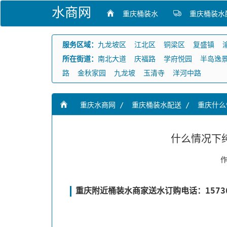
水商网
重庆桶装水
重庆桶装水
服务区域：
九龙坡区
江北区
铜梁区
复盛镇
所在街道：
南北大道
庆福路
学府悦园
半岛逸
路
金秋家园
九龙坡
玉清寺
洋河中路
重庆水商网
/
重庆桶装水配送
/
重庆什么
什么情况下
重庆附近桶装水商家送水订购电话：157360