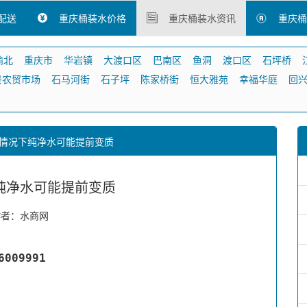
配送
重庆桶装水价格
重庆桶装水资讯
重庆桶
渝北
重庆市
华岩镇
大渡口区
巴南区
鱼洞
渡口区
石坪桥
景农贸市场
石马河街
石子坪
陈家桥街
恒大雅苑
幸福华庭
回
情况下纯净水可能提前变质
纯净水可能提前变质
作者：水商网
09991