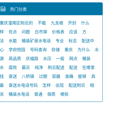
热门分类
重庆潼南区附近的
不能
九龙坡
开封
什么
样
优点
问题
白市驿
价格表
应该
方
法
水能
桶装矿泉水电话
专业
标志
配送中
心
学府悦园
号码查询
存储
重庆
为什么
水
源
高品质
庆福路
水压
一般
网点
桶装
水
腐败
最近
纯净
附近配送
配送
在哪里
找
查送
八桥镇
过期
容器
准确
能够
具
备
查送水电话号码
怎样
出现
配送附近
相
关
桶装水电话
普通
保质
哪些