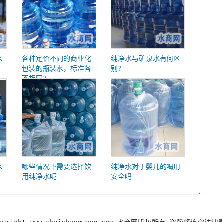
水
各种定价不同的商业化
纯净水与矿泉水有何区
包装的瓶装水，标准各
别?
不相同?
水
哪些情况下需要选择饮
纯净水对于婴儿的喝用
用纯净水呢
安全吗